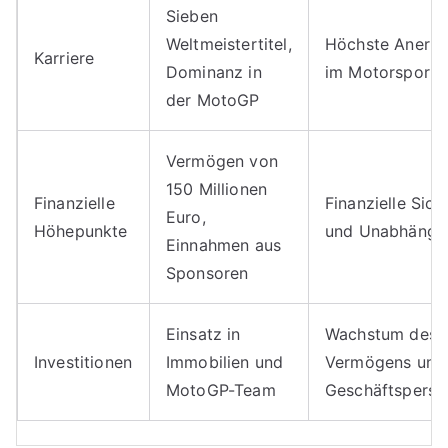
Sieben
Weltmeistertitel,
Höchste Anerk
Karriere
Dominanz in
im Motorsport
der MotoGP
Vermögen von
150 Millionen
Finanzielle
Finanzielle Sich
Euro,
Höhepunkte
und Unabhängig
Einnahmen aus
Sponsoren
Einsatz in
Wachstum des
Investitionen
Immobilien und
Vermögens und
MotoGP-Team
Geschäftspersp