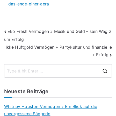
das-ende-einer-aera
Beitragsnavigation
Eko Fresh Vermögen » Musik und Geld – sein Weg z
um Erfolg
Ikke Hüftgold Vermögen » Partykultur und finanzielle
r Erfolg
S
e
a
Neueste Beiträge
r
c
Whitney Houston Vermögen » Ein Blick auf die
h
unvergessene Sängerin