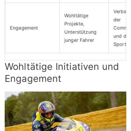
Verbes
Wohltätige
der
Projekte,
Engagement
Commun
Unterstützung
und de
junger Fahrer
Sporti
Wohltätige Initiativen und
Engagement