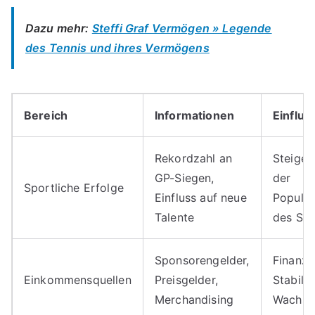
Dazu mehr:
Steffi Graf Vermögen » Legende
des Tennis und ihres Vermögens
Bereich
Informationen
Einflus
Rekordzahl an
Steiger
GP-Siegen,
der
Sportliche Erfolge
Einfluss auf neue
Popular
Talente
des Spo
Sponsorengelder,
Finanzie
Einkommensquellen
Preisgelder,
Stabilit
Merchandising
Wachst