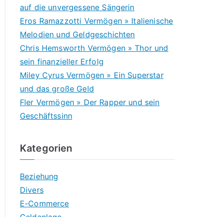
h
auf die unvergessene Sängerin
f
Eros Ramazzotti Vermögen » Italienische
o
Melodien und Geldgeschichten
r
Chris Hemsworth Vermögen » Thor und
:
sein finanzieller Erfolg
Miley Cyrus Vermögen » Ein Superstar
und das große Geld
Fler Vermögen » Der Rapper und sein
Geschäftssinn
Kategorien
Beziehung
Divers
E-Commerce