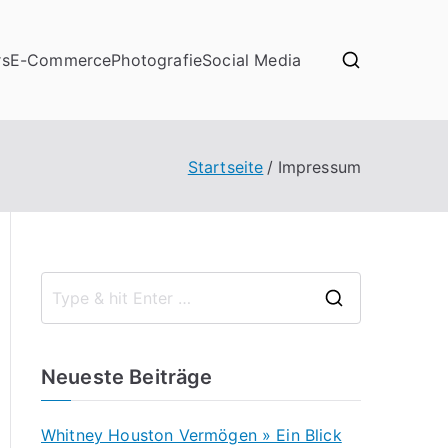
rs
E-Commerce
Photografie
Social Media
Startseite
Impressum
S
e
a
Neueste Beiträge
r
c
Whitney Houston Vermögen » Ein Blick