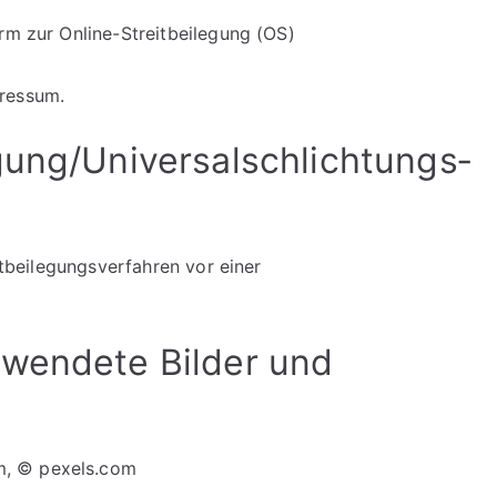
rm zur Online-Streitbeilegung (OS)
pressum.
egung/Universal­schlichtungs­
eitbeilegungsverfahren vor einer
rwendete Bilder und
m, © pexels.com