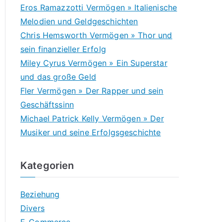
c
Eros Ramazzotti Vermögen » Italienische
h
Melodien und Geldgeschichten
f
Chris Hemsworth Vermögen » Thor und
o
sein finanzieller Erfolg
r
Miley Cyrus Vermögen » Ein Superstar
:
und das große Geld
Fler Vermögen » Der Rapper und sein
Geschäftssinn
Michael Patrick Kelly Vermögen » Der
Musiker und seine Erfolgsgeschichte
Kategorien
Beziehung
Divers