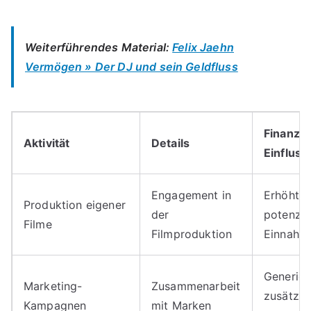
Weiterführendes Material:
Felix Jaehn
Vermögen » Der DJ und sein Geldfluss
Finanzie
Aktivität
Details
Einfluss
Engagement in
Erhöht
Produktion eigener
der
potenzie
Filme
Filmproduktion
Einnahm
Generier
Marketing-
Zusammenarbeit
zusätzli
Kampagnen
mit Marken