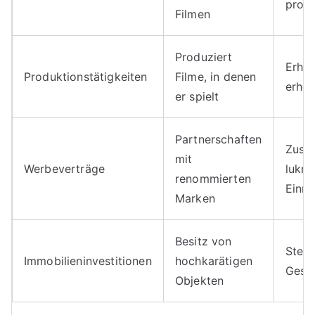
profi
Filmen
Produziert
Erhö
Produktionstätigkeiten
Filme, in denen
erheb
er spielt
Partnerschaften
Zusät
mit
Werbeverträge
lukra
renommierten
Einn
Marken
Besitz von
Steig
Immobilieninvestitionen
hochkarätigen
Gesa
Objekten