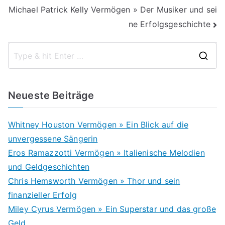
Michael Patrick Kelly Vermögen » Der Musiker und sei
ne Erfolgsgeschichte
S
e
a
Neueste Beiträge
r
c
Whitney Houston Vermögen » Ein Blick auf die
h
unvergessene Sängerin
f
Eros Ramazzotti Vermögen » Italienische Melodien
o
und Geldgeschichten
r
Chris Hemsworth Vermögen » Thor und sein
:
finanzieller Erfolg
Miley Cyrus Vermögen » Ein Superstar und das große
Geld