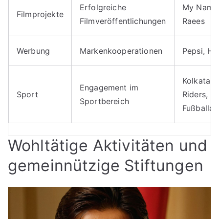
Erfolgreiche
My Name 
Filmprojekte
Filmveröffentlichungen
Raees
Werbung
Markenkooperationen
Pepsi, Hy
Kolkata K
Engagement im
Sport
Riders,
Sportbereich
Fußballa
Wohltätige Aktivitäten und
gemeinnützige Stiftungen