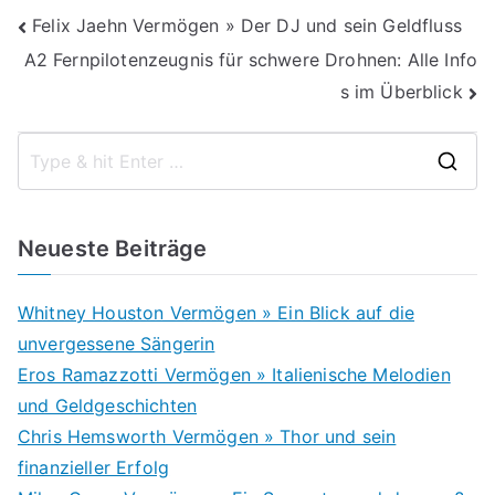
Beitragsnavigation
Felix Jaehn Vermögen » Der DJ und sein Geldfluss
A2 Fernpilotenzeugnis für schwere Drohnen: Alle Info
s im Überblick
S
e
a
Neueste Beiträge
r
c
Whitney Houston Vermögen » Ein Blick auf die
h
unvergessene Sängerin
f
Eros Ramazzotti Vermögen » Italienische Melodien
o
und Geldgeschichten
r
Chris Hemsworth Vermögen » Thor und sein
:
finanzieller Erfolg