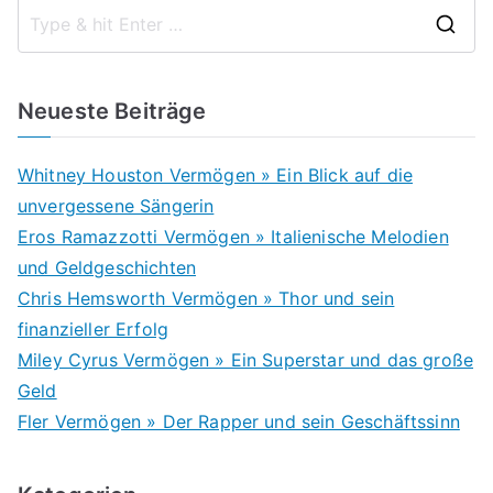
S
e
a
Neueste Beiträge
r
c
Whitney Houston Vermögen » Ein Blick auf die
h
unvergessene Sängerin
f
Eros Ramazzotti Vermögen » Italienische Melodien
o
und Geldgeschichten
r
Chris Hemsworth Vermögen » Thor und sein
:
finanzieller Erfolg
Miley Cyrus Vermögen » Ein Superstar und das große
Geld
Fler Vermögen » Der Rapper und sein Geschäftssinn